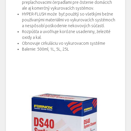
preplachovacimi čerpadlami pre čistenie domácich
ale aj komerčný vykurovacích systémov.
HYPER-FLUSH može byť použitý so všetkými bežne
používanými materiálmi vo vykurovacích systémoch
a nespôsobí poškodenie nekovových súčastí.
Rozpúšťa a uvoľňuje korózne usadeniny, železité
oxidy a kal.
Obnovuje cirkuláciu vo vykurovacom systéme
Balenie: 500ml, 1L, 5L, 25L