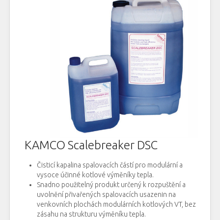
KAMCO Scalebreaker DSC
Čisticí
kapalina
spalovacích
částí
pro
modulární
a
vysoce účinné
kotlové
výměníky
tepla.
Snadno
použitelný
produkt
určený
k rozpuštění
a
uvolnění
přivařených
spalovacích
usazenin
na
venkovních
plochách
modulárních
kotlových
VT
,
bez
zásahu
na
strukturu
výměníku
tepla.