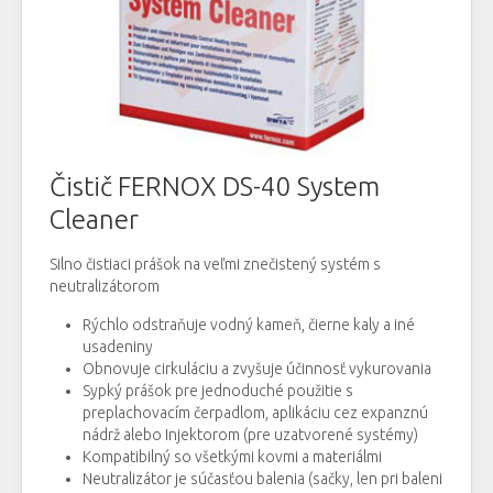
Čistič FERNOX DS-40 System
Cleaner
Silno čistiaci prášok na veľmi znečistený systém s
neutralizátorom
Rýchlo odstraňuje vodný kameň, čierne kaly a iné
usadeniny
Obnovuje cirkuláciu a zvyšuje účinnosť vykurovania
Sypký prášok pre jednoduché použitie s
preplachovacím čerpadlom, aplikáciu cez expanznú
nádrž alebo Injektorom (pre uzatvorené systémy)
Kompatibilný so všetkými kovmi a materiálmi
Neutralizátor je súčasťou balenia (sačky, len pri baleni