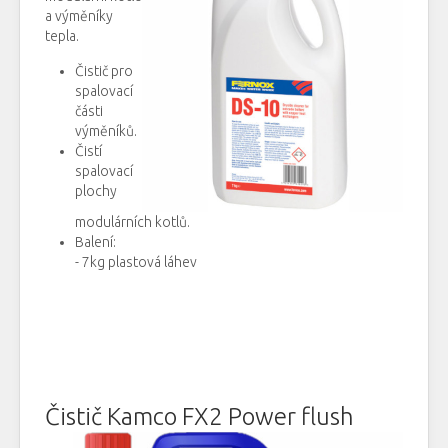
a
výměníky
tepla.
Čistič
pro
spalovací
části
výměníků
.
Čistí
spalovací
plochy
modulárních
kotlů.
B
alení
:
-
7kg
plastová láhev
Čistič Kamco FX2 Power flush