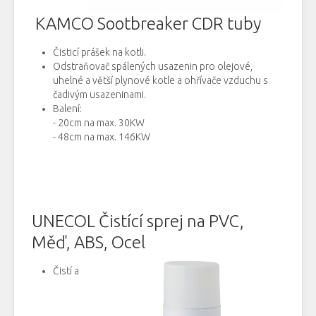
KAMCO Sootbreaker CDR tuby
Čisticí
prášek
na kotli
.
Odstraňovač
spálených
usazenin
pro
olejové
,
uhelné
a
větší
plynové kotle
a
ohřívače
vzduchu
s
čadivým
usazeninami
.
Balení
:
- 20cm na max. 30KW
-
48cm na max. 146KW
UNECOL
Čistící sprej
na
PVC
,
Měď
,
ABS
,
Ocel
Čistí
a