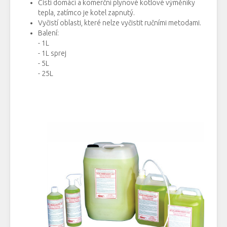
Čistí
domácí
a
komerční
plynové
kotlové
výměníky
tepla
, zatímco
je
kotel
zapnutý
.
Vyčistí
oblasti, které
nelze
vyčistit
ručními
metodami.
Balení
:
- 1L
- 1L sprej
- 5L
- 25L