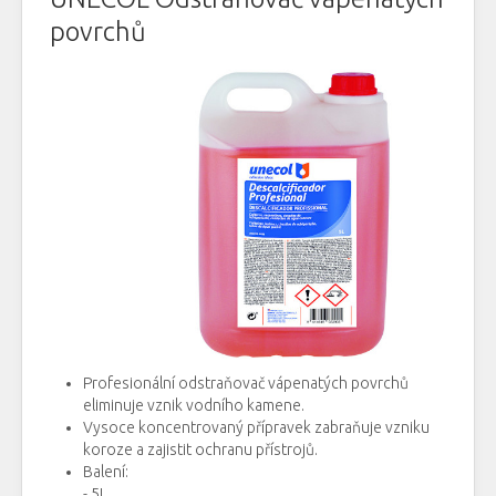
povrchů
Profesionální
odstraňovač
vápenatých
povrchů
eliminuje
vznik
vodního
kamene
.
Vysoce
koncentrovaný
přípravek
zabraňuje
vzniku
koroze
a
zajistit
ochranu
přístrojů
.
Balení
:
- 5L