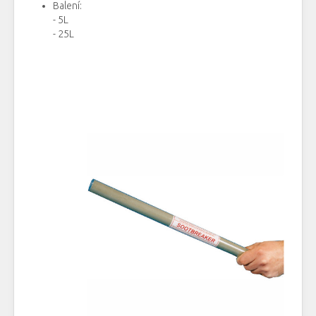
Balení
:
- 5L
- 25L