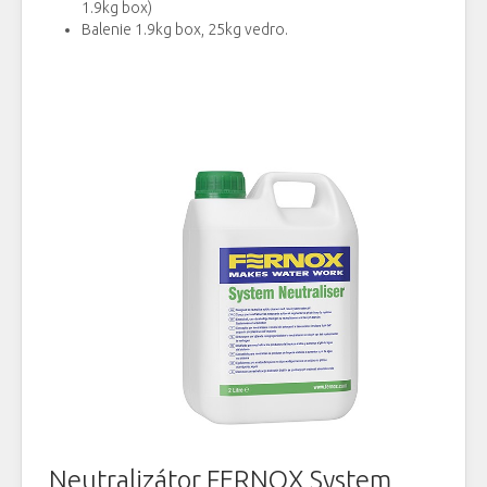
1.9kg box)
Balenie 1.9kg box, 25kg vedro.
Neutralizátor FERNOX System