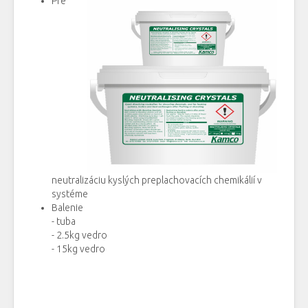
Pre
neutralizáciu kyslých preplachovacích chemikálií v
systéme
Balenie
- tuba
- 2.5kg vedro
- 15kg vedro