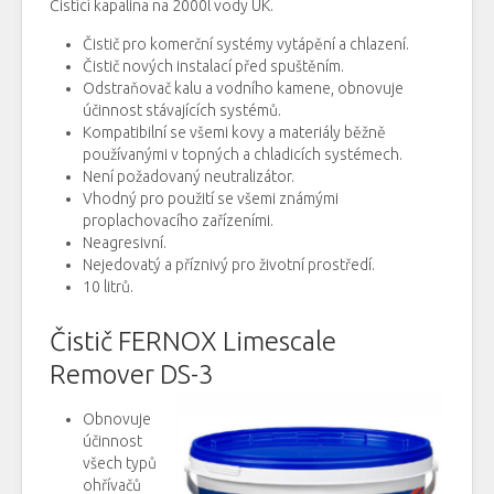
Čistící kapalina
na
2000l
vody
UK
.
Čistič
pro komerční
systémy vytápění
a
chlazení
.
Čistič
nových
instalací
před spuštěním
.
Odstraňovač
kalu
a
vodního
kamene
, obnovuje
účinnost stávajících
systémů.
Kompatibilní
se všemi
kovy
a
materiály
běžně
používanými
v topných
a
chladicích
systémech.
Není
požadovaný
neutralizátor
.
Vhodný
pro
použití
se všemi
známými
proplachovacího
zařízeními
.
Neagresivní
.
Nejedovatý
a
příznivý
pro
životní prostředí.
10
litrů
.
Čistič FERNOX Limescale
Remover DS-3
Obnovuje
účinnost
všech typů
ohřívačů