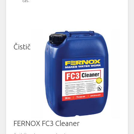
čas
.
Čistič
FERNOX F
C3
Cleaner