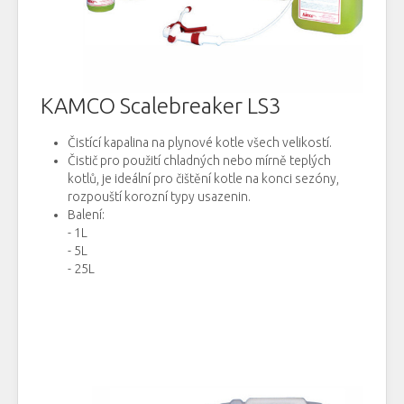
KAMCO Scalebreaker LS3
Čistící kapalina
na
plynové kotle
všech velikostí
.
Čistič
pro
použití
chladných
nebo mírně
teplých
kotlů,
je
ideální pro
čištění
kotle
na
konci
sezóny,
rozpouští
korozní
typy
usazenin
.
Balení
:
- 1L
- 5L
- 25L