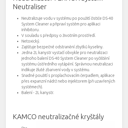
Neutraliser
Neutralizuje
vodu
v systému
po použití
čističe
DS
-
40
System
Cleaner
a
připraví
systém
pro aplikaci
inhibitoru.
V souladu
s předpisy
o
životním prostředí.
Netoxický.
Zajišťuje
bezpečné
odstranění zbytků
kyseliny
.
Jedna
2L
kanystr
vystačí
obvykle
pro
neutralizaci
jednoho
balení
DS
-
40
System
Cleaner
po
vyčištění
systému
ústředního
vytápění
.
Správnou
neutralizaci
indikuje
žluté
zbarvení
vody
v systému
.
Snadné použití s
proplachovacím
čerpadlem
, aplikace
přes
expanzní
nádrž
nebo
injektorem
(při
uzavřených
systémech
)
.
Balení
-
2L
kanystr.
KAMCO neutralizačné kryštály