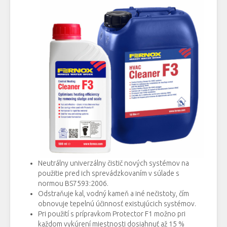
Neutrálny univerzálny čistič nových systémov na
použitie pred ich sprevádzkovaním v súlade s
normou BS7593:2006.
Odstraňuje kal, vodný kameň a iné nečistoty, čím
obnovuje tepelnú účinnosť existujúcich systémov.
Pri použití s prípravkom Protector F1 možno pri
každom vykúrení miestnosti dosiahnuť až 15 %