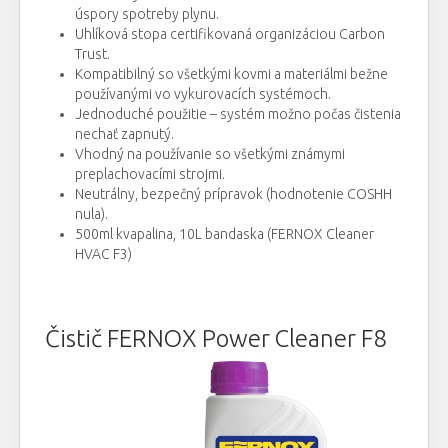
úspory spotreby plynu.
Uhlíková stopa certifikovaná organizáciou Carbon
Trust.
Kompatibilný so všetkými kovmi a materiálmi bežne
používanými vo vykurovacích systémoch.
Jednoduché použitie – systém možno počas čistenia
nechať zapnutý.
Vhodný na používanie so všetkými známymi
preplachovacími strojmi.
Neutrálny, bezpečný prípravok (hodnotenie COSHH
nula).
500ml kvapalina, 10L bandaska (FERNOX Cleaner
HVAC F3)
Čistič FERNOX Power Cleaner F8