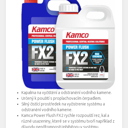
Kapalina
na vyčištění
a
odstranění vodního
kamene
.
Určený
k použití
s
proplachovacím
čerpadlem.
Silný
čistící prostředek
na
vyčistrenie
systému
a
odstranění
vodního
kamene.
Kamca
Power
Flush
FX2
rychle
rozpouští
rez,
kal
a
různé
usazeniny
, které
se v systému
tvoří
například
z
důvodu
nepřítomnosti
inhibitoru
v systému.