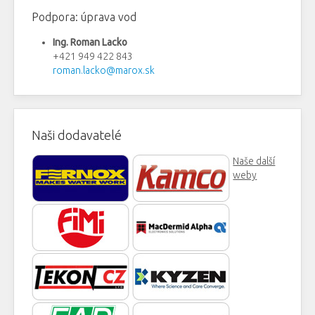
Podpora: úprava vod
Ing. Roman Lacko
+421 949 422 843
roman.lacko@marox.sk
Naši dodavatelé
Naše další
weby