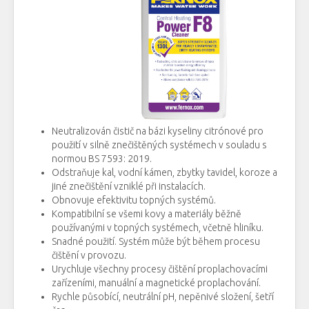
Neutralizován
čistič
na bázi
kyseliny
citrónové
pro
použití
v
silně znečištěných
systémech
v
souladu
s
normou
BS
7593
:
2019
.
Odstraňuje
kal
,
vodní kámen,
zbytky
tavidel
,
koroze
a
jiné
znečištění
vzniklé při
instalacích.
Obnovuje
efektivitu
topných systémů
.
Kompatibilní
se všemi
kovy
a
materiály
běžně
používanými
v topných
systémech
,
včetně
hliníku.
Snadné použití
.
Systém
může
být
během procesu
čištění
v provozu.
Urychluje
všechny
procesy
čištění
proplachovacími
zařízeními
, manuální a
magnetické
proplachování
.
Rychle
působící
,
neutrální
pH
,
nepěnivé
složení
,
šetří