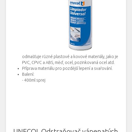
odmašťuje
různé
plastové
a
kovové
materiály, jako
je
PVC
,
CPVC
a
ABS
, měď
, ocel,
pozinkovaná
ocel
atd
.
Příprava
materiálu
pro pozdější
lepení
a
svařování
.
Balení
:
- 400ml sprej
UNECOL
Odstraňovač
vápenatých