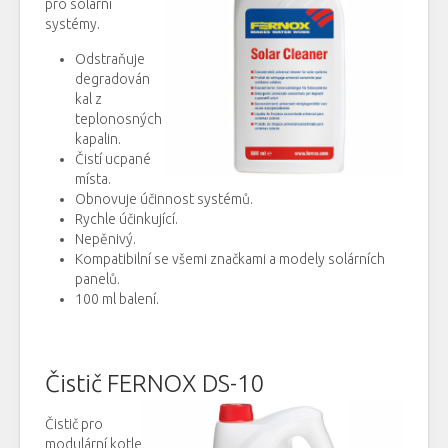
pro solární
systémy
.
Odstraňuje
degradován
kal
z
teplonosných
kapalin.
Čistí
ucpané
místa.
Obnovuje
účinnost
systémů.
Rychle
účinkující
.
Nepěnivý
.
Kompatibilní
se všemi
značkami
a
modely
solárních
panelů
.
100
ml
balení
.
Čistič FERNOX DS-10
Čistič pro
mo
dulární
kotle