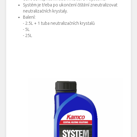
Systém je
třeba
po ukončení
čištění
zneutralizovat
neutralizačních
krystaly.
Balení
:
-
2.5L
+
1
tuba
neutralizačních
krystalů
-
5L
-
25L