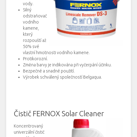
vody.
Silný
odstraňovač
vodního
kamene,
který
rozpouští
až
50
% své
vlastní hmotnosti
vodního
kamene
.
Protikorozní
.
Změna barvy
je
indikována
při vyčerpání
účinku
.
Bezpečné
a
snadné použití.
Výrobek
schválený společností
Belgaqua
.
Čistič FERNOX Solar Cleaner
Koncentrovaný
univerzální
čistič