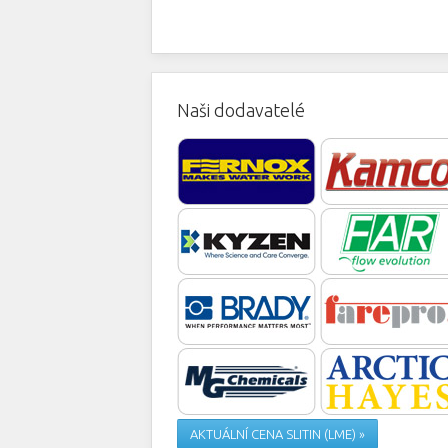
Naši dodavatelé
AKTUÁLNÍ CENA SLITIN (LME) »