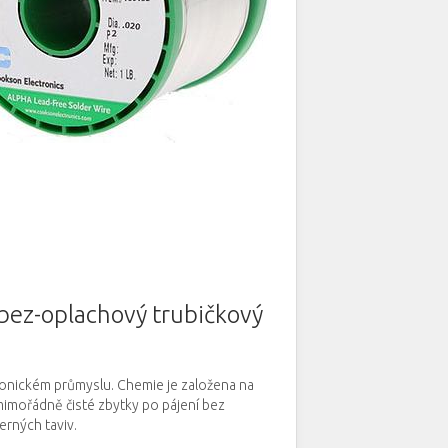
bez-oplachový trubičkový
tronickém průmyslu.
Chemie je založena na
mimořádně čisté zbytky po pájení bez
erných taviv.