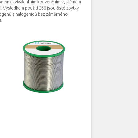
výkonem ekvivalentním konvenčním systémem
í.
Výsledkem použití 268 jsou čisté zbytky
logenů a halogenidů bez záměrného
B.