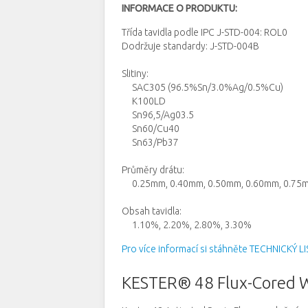
INFORMACE O PRODUKTU:
Třída tavidla podle
IPC J-STD-004: ROL0
Dodržuje standardy: J-STD-004B
Slitiny:
SAC305 (96.5%Sn/3.0%Ag/0.5%Cu)
K100LD
Sn96,5/Ag03.5
Sn60/Cu40
Sn63/Pb37
Průměry drátu
:
0.25mm, 0.40mm, 0.50mm, 0.60mm, 0.75m
Obsah tavidla:
1.10%, 2.20%, 2.80%, 3.30%
Pro více informací si stáhněte TECHNICKÝ LI
KESTER® 48 Flux-Cored Wi