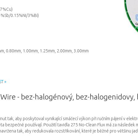
.7%Cu)
%Sb/0.15%Ni/3%Bi)
m, 0.80mm, 1.00mm, 1.25mm, 2.00mm, 3.00mm
ST »
ire - bez-halogénový, bez-halogenidovy, 
inut tak, aby poskytoval vynikající smáčecí výkon při ručním pájení v elek
éta bezpečně používají.
Použití tavidla 275 No-Clean Flux má za následek 
navržena tak, aby redukovala rozstřikování, které je běžné pro většinu jad