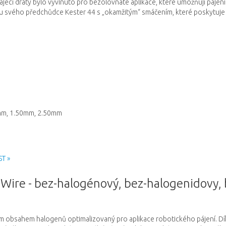
ájecí dráty bylo vyvinuto pro bezolovnaté aplikace, které umožňují pájen
u svého předchůdce Kester 44 s „okamžitým“ smáčením, které poskytuje r
m, 1.50mm, 2.50mm
ST »
ire - bez-halogénový, bez-halogenidovy, 
ým obsahem halogenů optimalizovaný pro aplikace robotického pájení.
Dí