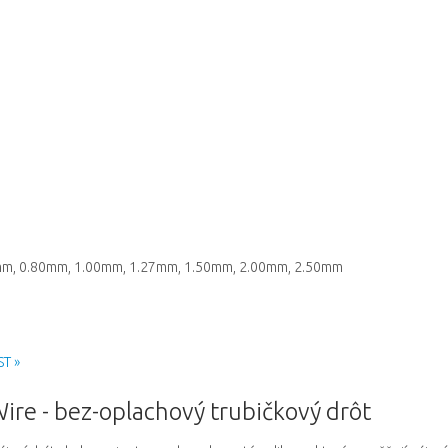
m, 0.80mm, 1.00mm, 1.27mm, 1.50mm, 2.00mm, 2.50mm
ST »
re - bez-oplachový trubičkový drôt