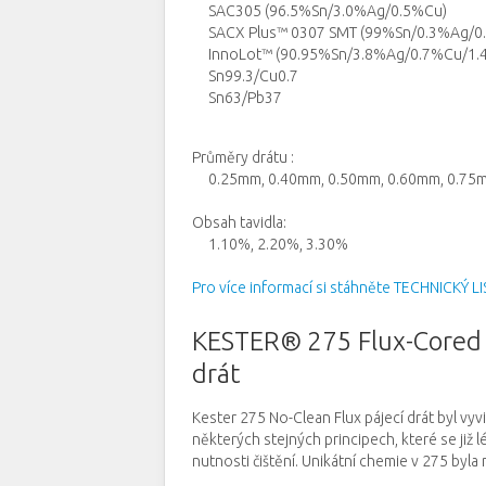
SAC305 (96.5%Sn/3.0%Ag/0.5%Cu)
SACX Plus™ 0307 SMT (99%Sn/0.3%Ag/0
InnoLot™ (90.95%Sn/3.8%Ag/0.7%Cu/1.4
Sn99.3/Cu0.7
Sn63/Pb37
Průměry drátu
:
0.25mm, 0.40mm, 0.50mm, 0.60mm, 0.75m
Obsah tavidla:
1.10%, 2.20%, 3.30%
Pro více informací si stáhněte TECHNICKÝ LI
KESTER® 275 Flux-Cored W
drát
Kester 275 No-Clean Flux pájecí drát byl vyv
některých stejných principech, které se již l
nutnosti čištění.
Unikátní chemie v 275 byla 