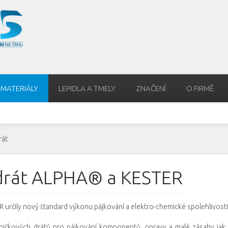
 MATERIÁLY
LEPIDLA A TMELY
ZNAČENÍ
O FIRMĚ
rát
/ drát ALPHA® a KESTER
 určily nový štandard výkonu pájkování a elektro-chemické spolehlivosti
bičkových drátů pro pájkování komponentů, opravy a malé zásahy jak