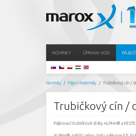
NOVINKY
ÚPRAVA VOD
PÁJECÍ
Novinky
Pájecí materiály
Trubičkový cín / d
Trubičkový cín 
Pájkovací trubičkové dráty ALPHA® a KESTER
ALPHA® nabízí celou řadu pájkovacích tru