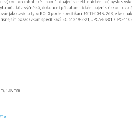
ní výkon pro robotické i manuální pájení v elektronickém průmyslu s 
ytu můstků a výčnělků, dokonce i při automatickém pájení s úzkou rozteč
kován jako tavidlo typu ROL0 podle specifikací J-STD-004B.
268 je bez ha
přísnějším požadavkům specifikací IEC 61249-2-21, JPCA-ES-01 a IPC-410
mm, 1.00mm
ST »