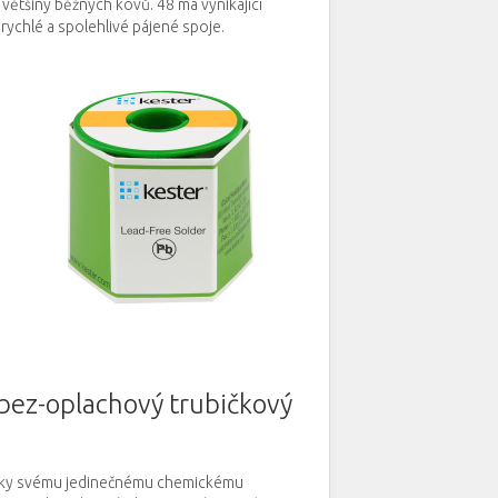
í většiny běžných kovů.
48 má vynikající
ychlé a spolehlivé pájené spoje.
bez-oplachový trubičkový
ky svému jedinečnému chemickému