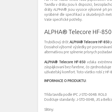
Tavidla v drátu jsou k dispozici, bezoplach
dráty ALPHA® jsou vysoce výkonné při pro
vyráběné dle specifikací a skušebných meto
Vaše specifické potřeby.
ALPHA® Telecore HF-850 -
Trubičkový drôt
ALPHA® Telecore HF-850
j
Dosiahol výborné výsledky pri porovnávaní 
alternatívou pre splnenie prísnych požiadavi
ALPHA® Telecore HF-850
vďaka extrémne 
záspájkovaní bez-farebne, čo zjednodušuje k
užívateľský komfort. Toto všetko robí z HF-
INFORMACE O PRODUKTU:
Třída tavidla podle
IPC J-STD-004B: ROL0
Dodržuje standardy: J-STD-004B, JIS a Bellc
Slitiny: