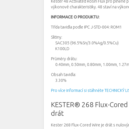
Kester 48 Activated Rosin Flux pro plněné p
výkonové charakteristiky.
48 staví na výkon
INFORMACE O PRODUKTU:
Třída tavidla podle
IPC J-STD-004: ROM1
Slitiny:
SAC305 (96.5%Sn/3.0%Ag/0.5%Cu)
K100LD
Průměry drátu
:
0.40mm, 0.50mm, 0.80mm, 1.00mm, 1.27m
Obsah tavidla:
3.30%
Pro více informací si stáhněte TECHNICKÝ LI
KESTER® 268 Flux-Cored W
drát
Kester 268 Flux-Cored Wire je drát s nulov