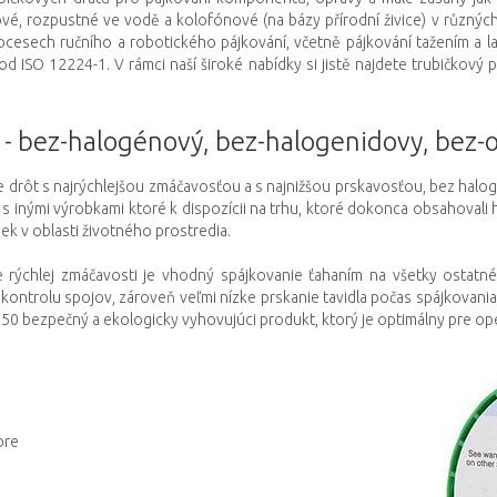
ové, rozpustné ve vodě a kolofónové (na bázy přírodní živice) v různých
cesech ručního a robotického pájkování, včetně pájkování tažením a l
d ISO 12224-1. V rámci naší široké nabídky si jistě najdete trubičkový
 bez-halogénový, bez-halogenidovy, bez-o
e drôt s najrýchlejšou zmáčavosťou a s najnižšou prskavosťou, bez ha
s inými výrobkami ktoré k dispozícii na trhu, ktoré dokonca obsahovali
ek v oblasti životného prostredia.
rýchlej zmáčavosti je vhodný spájkovanie ťahaním na všetky ostatné
ontrolu spojov, zároveň veľmi nízke prskanie tavidla počas spájkovania z
850 bezpečný a ekologicky vyhovujúci produkt, ktorý je optimálny pre op
ore