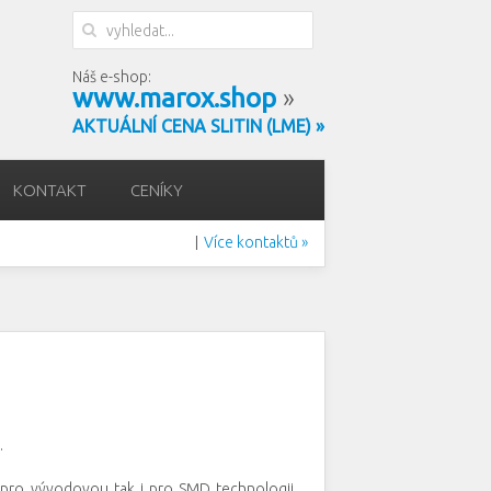
Náš e-shop:
www.marox.shop
»
AKTUÁLNÍ CENA SLITIN (LME) »
KONTAKT
CENÍKY
Více kontaktů »
|
.
 pro vývodovou tak i pro SMD technologii.