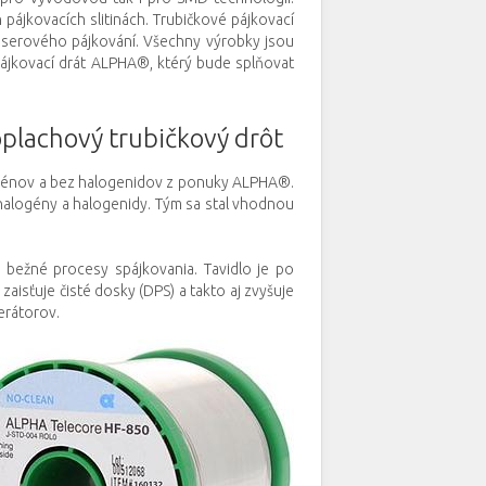
 pájkovacích slitinách. Trubičkové pájkovací
aserového pájkování. Všechny výrobky jsou
 pájkovací drát ALPHA®, ktérý bude splňovat
plachový trubičkový drôt
logénov a bez halogenidov z ponuky ALPHA®.
 halogény a halogenidy. Tým sa stal vhodnou
 bežné procesy spájkovania. Tavidlo je po
aisťuje čisté dosky (DPS) a takto aj zvyšuje
erátorov.