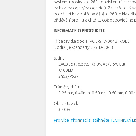
systému poskytuje 268 konzistentní pracov
na bázi halogen/halogenidů.
Zabraňuje výsk
po pájení bez potřeby čištění.
268 je klasifi
přidávání bromu a chlóru, což odpovídá nej
INFORMACE O PRODUKTU:
Třída tavidla podle
IPC J-STD-004B: ROL0
Dodržuje štandarty: J-STD-004B
slitiny:
SAC305 (96.5%Sn/3.0%Ag/0.5%Cu)
K100LD
Sn63/Pb37
Průměry drátu
:
0.25mm, 0.40mm, 0.50mm, 0.60mm, 0.80
Obsah tavidla:
3.30%
Pro více informací si stáhněte TECHNICKÝ LI