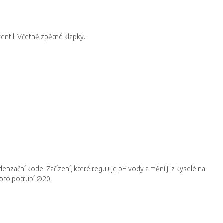
ntil.
Včetně zpětné klapky.
enzační kotle.
Zařízení, které reguluje pH vody a mění ji z kyselé na
pro potrubí ∅20.