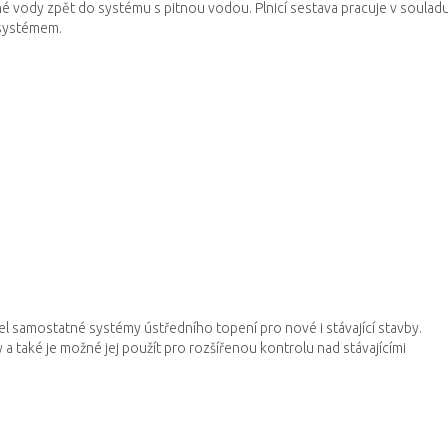
né vody zpět do systému s pitnou vodou.
Plnicí sestava pracuje v soulad
 systémem.
řel samostatné systémy ústředního topení pro nové i stávající stavby.
 a také je možné jej použít pro rozšířenou kontrolu nad stávajícími