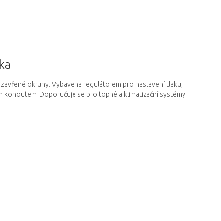
tka
uzavřené okruhy.
Vybavena regulátorem pro nastavení tlaku,
ím kohoutem.
Doporučuje se pro topné a klimatizační systémy.