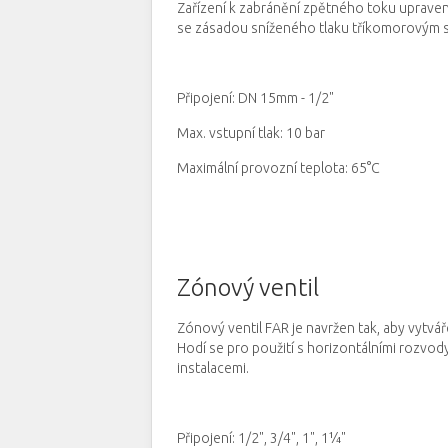
Zařízení k zabránění zpětného toku uprave
se zásadou sníženého tlaku tříkomorovým
Připojení: DN 15mm - 1/2"
Max.
vstupní tlak: 10 bar
Maximální provozní teplota: 65°C
Zónový ventil
Zónový ventil FAR je navržen tak, aby vytvá
Hodí se pro použití s horizontálními rozvody
instalacemi.
Připojení: 1/2", 3/4", 1", 1¼"