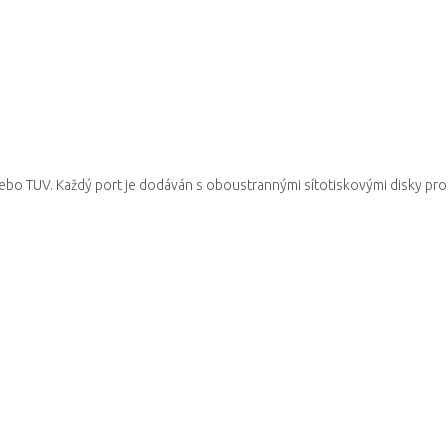
nebo TUV.
Každý port je dodáván s oboustrannými sítotiskovými disky pro