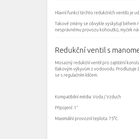
Hlavní funkcí těchto redukčních ventilů je u
Takové změny se obvykle vyskytují během n
nesprávnému provozu kohoutků, myček nád
Redukční ventil s manom
Mosazný redukční ventil pro zajištění konsta
tlakovým výkyvům z vodovodu.
Prodlužuje 
se s regulačním klíčem.
Kompatibilní média: Voda / Vzduch
Připojení: 1"
Maximální provozní teplota: 75°C