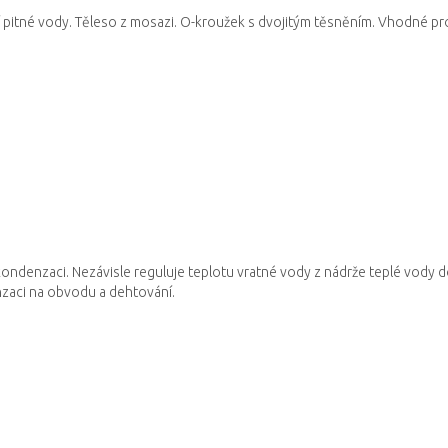
 pitné vody.
Těleso z mosazi.
O-kroužek s dvojitým těsněním.
Vhodné pr
kondenzaci.
Nezávisle reguluje teplotu vratné vody z nádrže teplé vody 
nzaci na obvodu a dehtování.