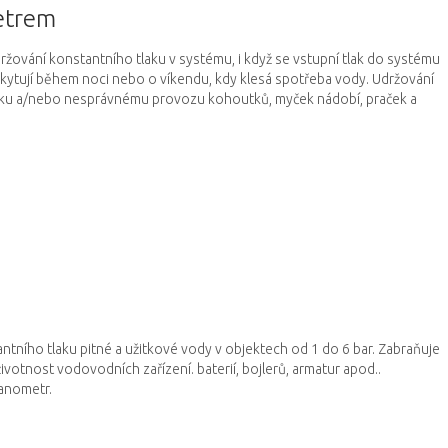
etrem
držování konstantního tlaku v systému, i když se vstupní tlak do systému
ytují během noci nebo o víkendu, kdy klesá spotřeba vody.
Udržování
niku a/nebo nesprávnému provozu kohoutků, myček nádobí, praček a
ntního tlaku pitné a užitkové vody v objektech od 1 do 6 bar.
Zabraňuje
životnost vodovodních zařízení.
baterií, bojlerů, armatur apod..
anometr.