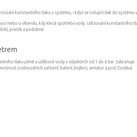
držování konstantního tlaku v systému, i když se vstupní tlak do systému
oci nebo o víkendu, kdy klesá spotřeba vody.
Udržování konstantního tl
obí, praček a podobně.
etrem
ntního tlaku pitné a užitkové vody v objektech od 1 do 6 bar.
Zabraňuje
životnost vodovodních zařízení.
baterií, bojlerů, armatur a pod.
Dodává