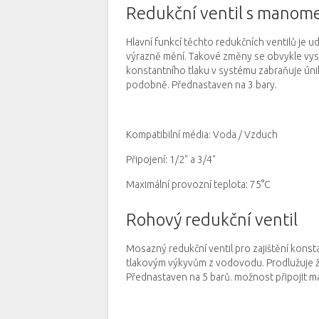
Redukční ventil s manom
Hlavní funkcí těchto redukčních ventilů je u
výrazně mění.
Takové změny se obvykle vysk
konstantního tlaku v systému zabraňuje ú
podobně.
Přednastaven na 3 bary.
Kompatibilní média: Voda / Vzduch
Připojení: 1/2" a 3/4"
Maximální provozní teplota: 75°C
Rohový redukční ventil
Mosazný redukční ventil pro zajištění konsta
tlakovým výkyvům z vodovodu.
Prodlužuje 
Přednastaven na 5 barů.
možnost připojit m