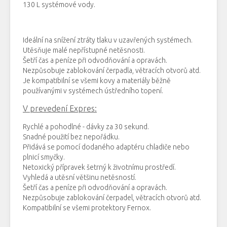
130
L
systémové
vody.
Ideální
na
snížení
ztráty
tlaku v
uzavřených
systémech.
Utěsňuje
malé
nepřístupné
netěsnosti
.
Šetří čas
a
peníze
při odvodňování
a
opravách
.
Nezpůsobuje
zablokování
čerpadla
,
větracích otvorů
atd
.
Je
kompatibilní se všemi
kovy
a
materiály
běžně
používanými
v
systémech
ústředního topení.
V prevedení Expres:
Rychlé
a
pohodlné
-
dávky
za
30 sekund
.
Snadné použití
bez
nepořádku
.
Přidává
se pomocí
dodaného
adaptéru
chladiče
nebo
plnicí
smyčky
.
Netoxický
přípravek
šetrný
k životnímu prostředí.
Vyhledá
a
utěsní
většinu
netěsností
.
Šetří čas
a
peníze
při odvodňování
a
opravách
.
Nezpůsobuje
zablokování
čerpadel
,
větracích otvorů
atd
.
Kompatibilní
se všemi
protektory
Fernox
.