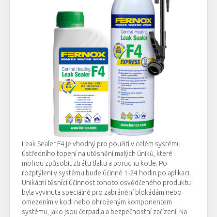
Leak
Sealer
F4
je vhodný
pro použití v
celém systému
ústředního topení
na
utěsnění
malých
úniků
, které
mohou
způsobit ztrátu
tlaku
a poruchu
kotle.
Po
rozptýleni
v systému
bude
účinné
1-24
hodin
po aplikaci.
Unikátní
těsnící
účinnost tohoto
osvědčeného
produktu
byla vyvinuta
speciálně
pro zabránění
blokádám
nebo
omezením
v
kotli
nebo
ohroženým
komponentem
systému
,
jako
jsou čerpadla
a
bezpečnostní zařízení
.
Na