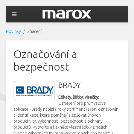
Novinky
Značení
Označování a
bezpečnost
BRADY
Etikety, štítky, visačky:
Označení pro průmyslové
aplikace - Brady nabízí široký sortiment řešení označování
a identifikace, které pomáhají zlepšovat úroveň
produktivity, výkonnosti, bezpečnosti a ochrany
produktů. Vytvořte a tiskněte vlastní štítky z našich
vysoce výkonných materiálůvytvořených pro pestrou