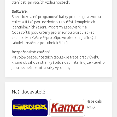
čtení dat i při větších vzdálenostech.
Software:
Špecialozované programové balíky pro design a tvorbu
etiket a štítků jsou nezbytnou součástí kompletních
identifikačních řešení. Programy LabelMark ™ a
CodeSoft® jsou určeny pro snadnou tvorbu etiket,
zatímco MarkWare ™ pro přípravu předloh grafických
tabulek, značek a potrubních štítků.
Bezpečnostné značení:
Při volbě bezpečnostních tabulek je třeba brát v úvahu
kromě obsahové stránky i odolnost materiálu, ze kterého
jsou bezpečnostní tabulky vyrobeny.
Naši dodavatelé
Naše další
weby