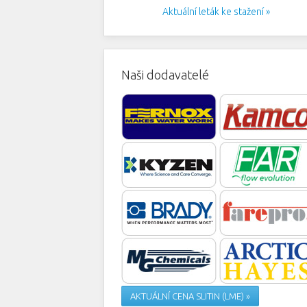
Aktuální leták ke stažení »
Naši dodavatelé
AKTUÁLNÍ CENA SLITIN (LME) »