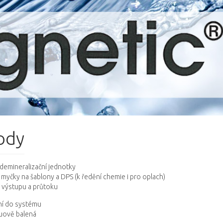
ody
demineralizační jednotky
yčky na šablony a DPS (k ředění chemie i pro oplach)
 výstupu a průtoku
ní do systému
kuově balená