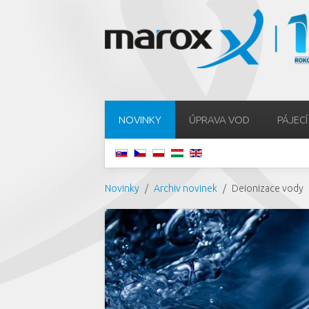
NOVINKY
ÚPRAVA VOD
PÁJECÍ
Novinky
Archiv novinek
Deionizace vody