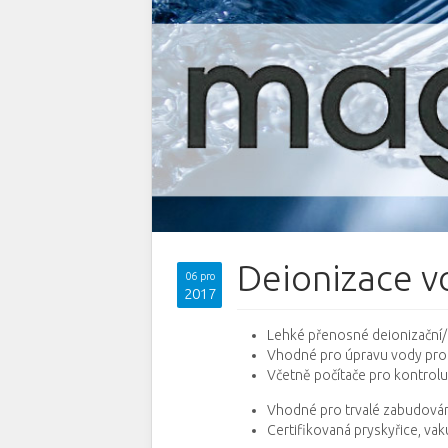
Deionizace v
06 pro
2017
Lehké přenosné deionizační/
Vhodné pro úpravu vody pro m
Včetně počítače pro kontrolu
Vhodné pro trvalé zabudová
Certifikovaná pryskyřice, va