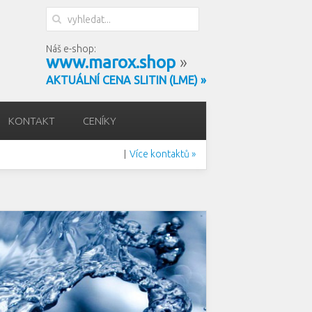
Náš e-shop:
www.marox.shop
»
AKTUÁLNÍ CENA SLITIN (LME) »
KONTAKT
CENÍKY
Více kontaktů »
|