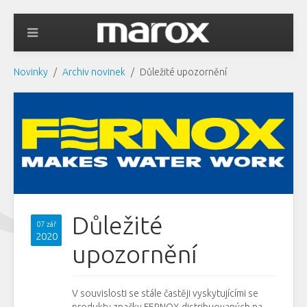
Novinky
Archiv novinek
Důležité upozornění
Důležité
07 zář
2020
upozornění
V souvislosti se stále častěji vyskytujícími se
produkty značky FERNOX distribuovaných na