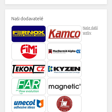
Naši dodavatelé
Naše další
weby