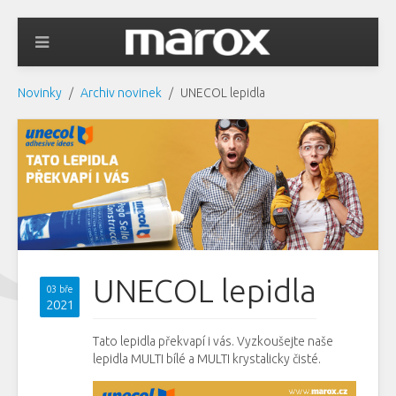
Novinky
Archiv novinek
UNECOL lepidla
UNECOL lepidla
03 bře
2021
Tato lepidla překvapí i vás. Vyzkoušejte naše
lepidla MULTI bílé a MULTI krystalicky čisté.