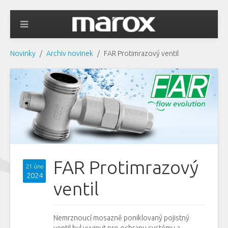
Novinky
Archiv novinek
FAR Protimrazový ventil
FAR Protimrazový
21 úno
2024
ventil
Nemrznoucí mosazně poniklovaný pojistný
ventil byl vyvinut pro ochranu systému a