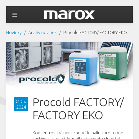
Novinky
Archiv novinek
Procold FACTORY/ FACTORY EKO
Procold FACTORY/
21 úno
2024
FACTORY EKO
Koncentrovaná nemrznoucí kapalina pro topné
systémy, tepelná čerpadla, chlazení a sluneční