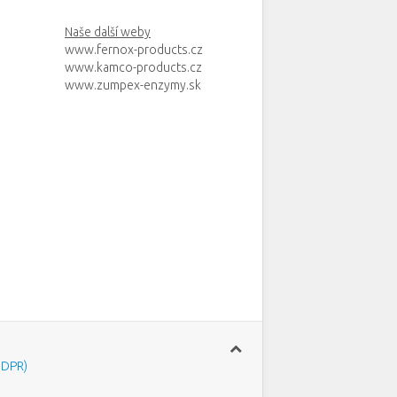
Naše další weby
www.fernox-products.cz
www.kamco-products.cz
www.zumpex-enzymy.sk
GDPR)