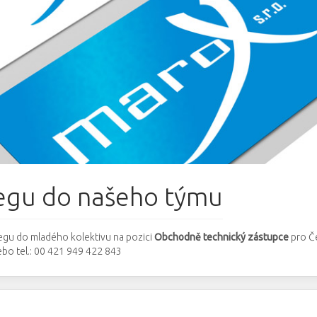
egu do našeho týmu
legu do mladého kolektivu na pozici
Obchodně technický zástupce
pro Č
bo tel.: 00 421 949 422 843