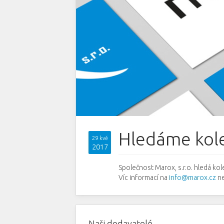
Hledáme kol
29 kvě
2017
Společnost Marox, s.r.o. hledá ko
Víc informací na
info@marox.cz
ne
Naši dodavatelé