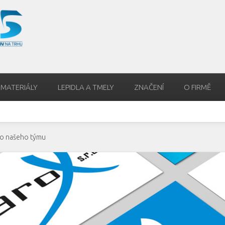
 MATERIÁLY
LEPIDLA A TMELY
ZNAČENÍ
O FIRMĚ
o našeho týmu