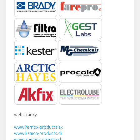
webstránky:
www.fernox-products.sk
www.kamco-products.sk
www.zumpex-enzymy.sk