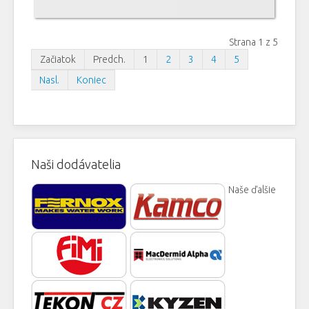
Strana 1 z 5
Začiatok
Predch.
1
2
3
4
5
Nasl.
Koniec
Naši dodávatelia
Naše ďalšie