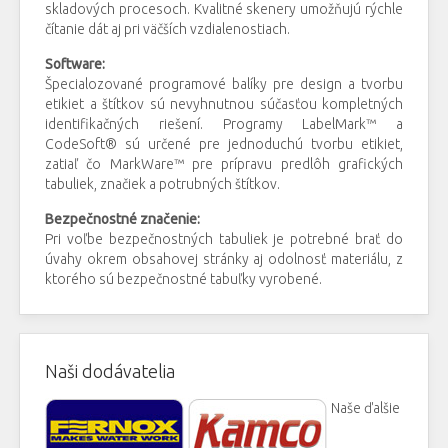
skladových procesoch. Kvalitné skenery umožňujú rýchle
čítanie dát aj pri väčších vzdialenostiach.
Software:
Špecialozované programové balíky pre design a tvorbu
etikiet a štítkov sú nevyhnutnou súčasťou kompletných
identifikačných riešení. Programy LabelMark™ a
CodeSoft® sú určené pre jednoduchú tvorbu etikiet,
zatiaľ čo MarkWare™ pre prípravu predlôh grafických
tabuliek, značiek a potrubných štítkov.
Bezpečnostné značenie:
Pri voľbe bezpečnostných tabuliek je potrebné brať do
úvahy okrem obsahovej stránky aj odolnosť materiálu, z
ktorého sú bezpečnostné tabuľky vyrobené.
Naši dodávatelia
Naše ďalšie