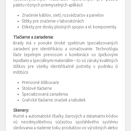
paletu rôznych priemyselných aplikácií.
Značenie káblov, sietí, rozvádzačov a panelov
Štítky pre značenie v laboratóriách
Etikety pre dosky plošných spojov a el. komponenty
Tlačiarne a zariadenia:
Brady má v ponuke široké spektrum špecializovaných
zariadení pre identifikáciu a označovanie. Technológia
tlače tepelným prenosom v kombinácii so špičkovými
lepidlami a špeciálnymi materiálmi – to sú záruky kvalitných
štítkov pre všetky identifikačné potreby v podniku či
inštitúcii
Prenosné štítkovače
Stolové tlačiarne
Špecializovaná zariadenia
Grafické tlačiarne značiek a tabuliek
Skenery:
Ručné a automatické čítačky čiarových a datamatrix kódov
sú neodmysliteľnou súčasťou spoľahlivého systému
sledovania a riadenie toku produktov vo výrobných alebo