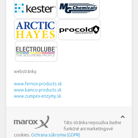
webstránky:
www.fernox-products.sk
www.kamco-products.sk
www.zumpex-enzymy.sk
Táto stránka nepoužíva žiadne
funkčné ani marketingové
cookies.
Ochrana súkromia (GDPR)