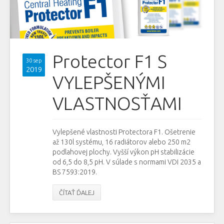
Protector F1 S
30 sep
2019
VYLEPŠENÝMI
VLASTNOSŤAMI
Vylepšené vlastnosti Protectora F1. Ošetrenie
až 130l systému, 16 radiátorov alebo 250 m2
podlahovej plochy. Vyšší výkon pH stabilizácie
od 6,5 do 8,5 pH. V súlade s normami VDI 2035 a
BS 7593:2019.
ČÍTAŤ ĎALEJ