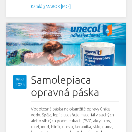
Katalóg MAROX [PDF]
Samolepiaca
09 júl
2025
opravná páska
Vodotesná páska na okamžité opravy úniku
vody. Spája, lepí a utesňuje materiál v suchých
alebo vlhkých podmienkach (PVC, akryl, kov,
oceľ, meď, hliník, drevo, keramika, sklo, guma,