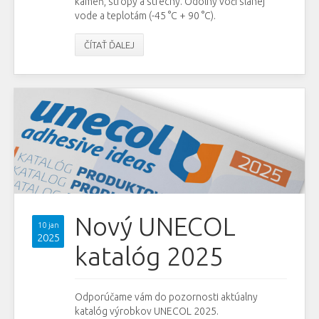
kameň, stropy a strechy. Odolný voči slanej
vode a teplotám (-45 °C + 90 °C).
ČÍTAŤ ĎALEJ
Nový UNECOL
10 jan
2025
katalóg 2025
Odporúčame vám do pozornosti aktúalny
katalóg výrobkov UNECOL 2025.