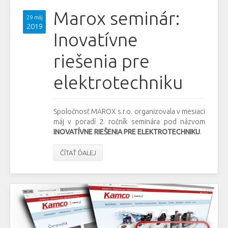
Marox seminár:
29 máj
2019
Inovatívne
riešenia pre
elektrotechniku
Spoločnosť MAROX s.r.o. organizovala v mesiaci
máj v poradí 2. ročník seminára pod názvom
INOVATÍVNE RIEŠENIA PRE ELEKTROTECHNIKU
.
ČÍTAŤ ĎALEJ