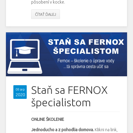
pôsobení v kocke.
ČÍTAŤ ĎALEJ
Staň sa FERNOX
08 sep
2020
špecialistom
ONLINE ŠKOLENIE
Jednoducho a z pohodlia domova.
Klikni na link,