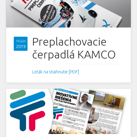
Preplachovacie
14 jún
2019
čerpadlá KAMCO
Leták na stiahnutie [PDF]