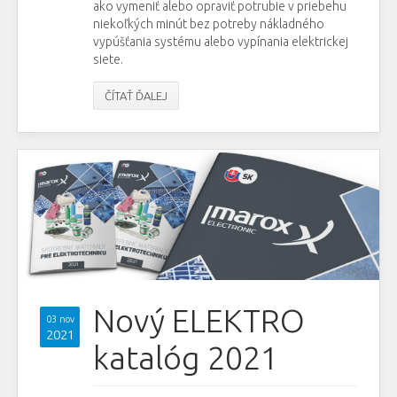
ako vymeniť alebo opraviť potrubie v priebehu
niekoľkých minút bez potreby nákladného
vypúšťania systému alebo vypínania elektrickej
siete.
ČÍTAŤ ĎALEJ
Nový ELEKTRO
03 nov
2021
katalóg 2021