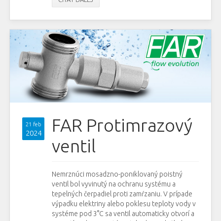
FAR Protimrazový
21 feb
2024
ventil
Nemrznúci mosadzno-poniklovaný poistný
ventil bol vyvinutý na ochranu systému a
tepelných čerpadiel proti zamŕzaniu. V prípade
výpadku elektriny alebo poklesu teploty vody v
systéme pod 3°C sa ventil automaticky otvorí a