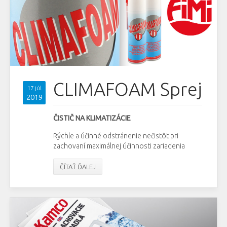
CLIMAFOAM Sprej
17 júl
2019
ČISTIČ NA KLIMATIZÁCIE
Rýchle a účinné odstránenie nečistôt pri
zachovaní maximálnej účinnosti zariadenia
ČÍTAŤ ĎALEJ