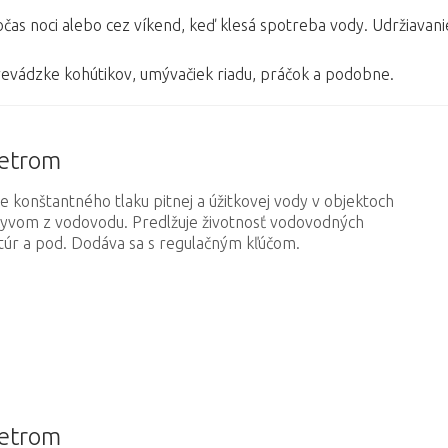
čas noci alebo cez víkend, keď klesá spotreba vody. Udržiavan
revádzke kohútikov, umývačiek riadu, práčok a podobne.
metrom
e konštantného tlaku pitnej a úžitkovej vody v objektoch
kyvom z vodovodu. Predlžuje životnosť vodovodných
matúr a pod. Dodáva sa s regulačným kľúčom.
metrom