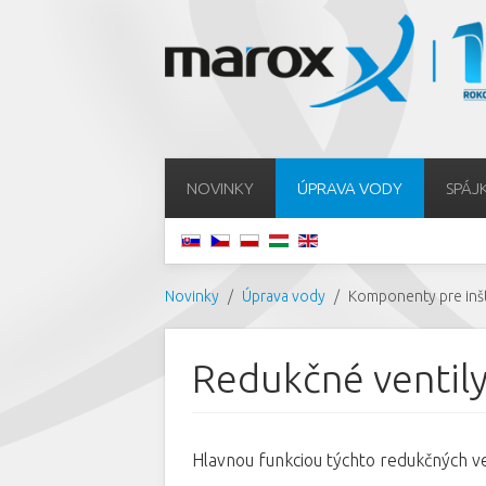
NOVINKY
ÚPRAVA VODY
SPÁJ
Novinky
Úprava vody
Komponenty pre inšt
Redukčné ventil
Hlavnou funkciou týchto redukčných ve