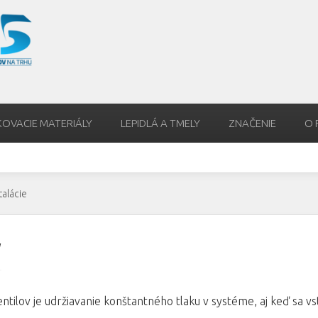
KOVACIE MATERIÁLY
LEPIDLÁ A TMELY
ZNAČENIE
O 
alácie
y
ntilov je udržiavanie konštantného tlaku v systéme, aj keď sa 