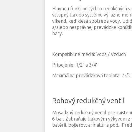
Hlavnou funkciou týchto redukčných ven
vstupný tlak do systému výrazne mení.
víkend, keď klesá spotreba vody. Udrž
a/alebo nesprávnej prevádzke kohútik
bary.
Kompatibilné médiá: Voda / Vzduch
Pripojenie: 1/2" a 3/4"
Maximálna prevádzková teplota: 75°C
Rohový redukčný ventil
Mosadzný redukčný ventil pre zaisteni
6 bar. Zabraňuje tlakovým výkyvom z 
batérií, bojlerov, armatúr a pod.. Pr