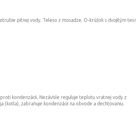
trubie pitnej vody. Teleso z mosadze. O-krúžok s dvojitým tes
roti kondenzácii. Nezávisle reguluje teplotu vratnej vody z
ja (kotla), zabraňuje kondenzácii na obvode a dechtovaniu.