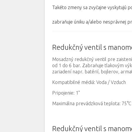
Takéto zmeny sa zvyčajne vyskytujú po
zabraňuje úniku a/alebo nesprávnej p
Redukčný ventil s mano
Mosadzný redukčný ventil pre zaisteni
od 1 do 6 bar. Zabraňuje tlakovým vý
zariadení napr. batérií, bojlerov, ar
Kompatibilné médiá: Voda / Vzduch
Pripojenie: 1"
Maximálna prevádzková teplota: 75°C
Redukčný ventil s mano