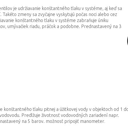
tilov je udržiavanie konštantného tlaku v systéme, aj keď sa
 Takéto zmeny sa zvyčajne vyskytujú počas noci alebo cez
iavanie konštantného tlaku v systéme zabraňuje úniku
ov, umývačiek riadu, práčok a podobne. Prednastavený na 3
e konštantného tlaku pitnej a úžitkovej vody v objektoch od 1 d
vodovodu. Predlžuje životnosť vodovodných zariadení napr.
ednastavený na 5 barov. možnosť pripojiť manometer
.