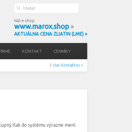
Náš e-shop:
www.marox.shop
»
AKTUÁLNA CENA ZLIATIN (LME) »
FIRME
KONTAKT
CENNÍKY
Viac kontaktov »
|
vstupný tlak do systému výrazne mení.