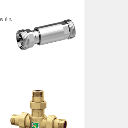
nením.