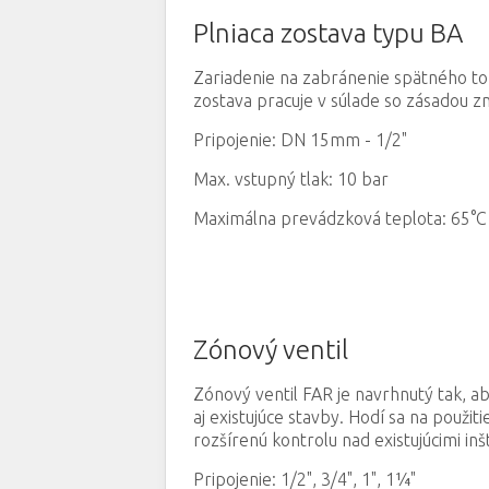
Plniaca zostava typu BA
Zariadenie na zabránenie spätného to
zostava pracuje v súlade so zásadou 
Pripojenie: DN 15mm - 1/2"
Max. vstupný tlak: 10 bar
Maximálna prevádzková teplota: 65°C
Zónový ventil
Zónový ventil FAR je navrhnutý tak, 
aj existujúce stavby. Hodí sa na použit
rozšírenú kontrolu nad existujúcimi inš
Pripojenie: 1/2
"
, 3/4
"
, 1
"
, 1¼
"