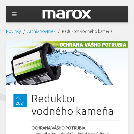
Novinky
Archív noviniek
Reduktor vodného kameňa
Reduktor
23 júl
2021
vodného kameňa
OCHRANA VÁŠHO POTRUBIA
Investujte len jedenkrát - šetrite celý život!