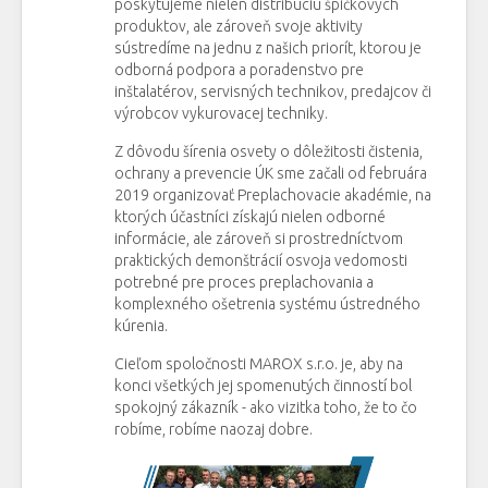
poskytujeme nielen distribúciu špičkových
produktov, ale zároveň svoje aktivity
sústredíme na jednu z našich priorít, ktorou je
odborná podpora a poradenstvo pre
inštalatérov, servisných technikov, predajcov či
výrobcov vykurovacej techniky.
Z dôvodu šírenia osvety o dôležitosti čistenia,
ochrany a prevencie ÚK sme začali od februára
2019 organizovať Preplachovacie akadémie, na
ktorých účastníci získajú nielen odborné
informácie, ale zároveň si prostredníctvom
praktických demonštrácií osvoja vedomosti
potrebné pre proces preplachovania a
komplexného ošetrenia systému ústredného
kúrenia.
Cieľom spoločnosti MAROX s.r.o. je, aby na
konci všetkých jej spomenutých činností bol
spokojný zákazník - ako vizitka toho, že to čo
robíme, robíme naozaj dobre.