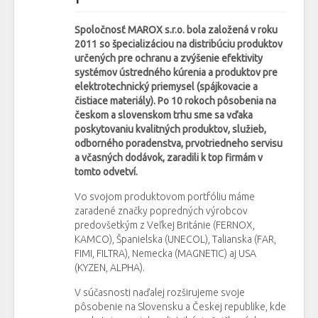
Spoločnosť MAROX s.r.o. bola založená v roku
2011 so špecializáciou na distribúciu produktov
určených pre ochranu a zvýšenie efektivity
systémov ústredného kúrenia a produktov pre
elektrotechnický priemysel (spájkovacie a
čistiace materiály). Po 10 rokoch pôsobenia na
českom a slovenskom trhu sme sa vďaka
poskytovaniu kvalitných produktov, služieb,
odborného poradenstva, prvotriedneho servisu
a včasných dodávok, zaradili k top firmám v
tomto odvetví.
Vo svojom produktovom portfóliu máme
zaradené značky popredných výrobcov
predovšetkým z Veľkej Británie (FERNOX,
KAMCO), Španielska (UNECOL), Talianska (FAR,
FIMI, FILTRA), Nemecka (MAGNETIC) aj USA
(KYZEN, ALPHA).
V súčasnosti naďalej rozširujeme svoje
pôsobenie na Slovensku a Českej republike, kde