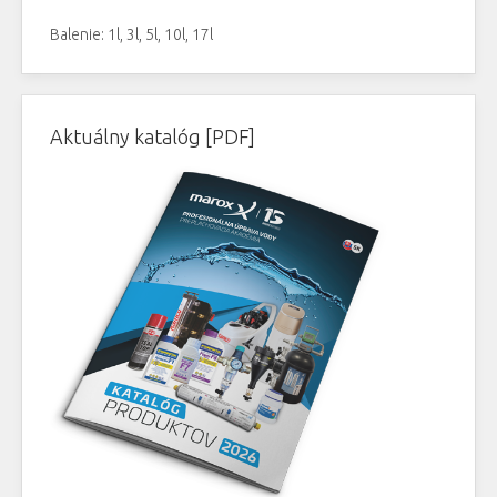
Balenie: 1l, 3l, 5l, 10l, 17l
Aktuálny katalóg [PDF]