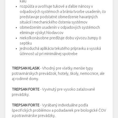
kalu
rozpúšťa a uvoľňuje tukové a ďalšie nánosy v
odpadových systémoch a bránia tvorbe usadenín, čo
predstavuje podstatné obmedzenie havarijných
situácií i mechanického čistenia systémov
obmedzením usadenín v odpadových systémoch
eliminuje výskyt hlodavcov
niekoľkonásobne predlžuje dobu vývozu žumpy či
septiku
jednoduchá aplikácia tekutého prípravku a vysoká
účinnosť už pri minimálnej spotrebe
TREPSAN KLASIK
- Vhodný pre všetky menšie typy
potravinárskych prevádzok, hotely, školy, nemocnice, ale
aj rodinné domy.
TREPSAN FORTE
- Vyvinutý pre vysoko zaťažované
prevádzky.
TREPSAN FORTE
- Vyrábaný individuálne podľa
špecifických problémov a požiadaviek pre biologické ČOV
a potravinárske prevádzky.