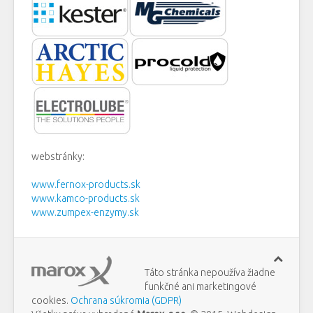
webstránky:
www.fernox-products.sk
www.kamco-products.sk
www.zumpex-enzymy.sk
Táto stránka nepoužíva žiadne
funkčné ani marketingové
cookies.
Ochrana súkromia (GDPR)