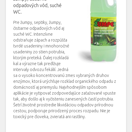
odpadových vôd, suché
WC.
Pre žumpy, septiky, žumpy,
čistiarne odpadových vôd aj
suché WC. Intenzívne
odstraňuje zápach a rozpúšťa
tvrdé usadeniny i mnohoročné
usadeniny zo stien potrubia,
ktorým preteká. Ďalej rozkladá
kal a výrazne tak predlžuje
intervaly odvozu fekálií. Jedná
sa o vysoko koncentrovanú zmes vybraných druhov
enzýmov, ktorá urýchľuje rozklad organického odpadu z
domácností aj priemyslu. Najvhodnejším spôsobom
aplikácie je vytipovať zodpovedajúce zaťažované vpuste
tak, aby došlo aj k vyčisteniu zanesených častí potrubia.
Šetrí životné prostredie likvidáciou odpadov prírodnou
cestou, podporuje prirodzený proces rozpadu. Nie je
toxický pre človeka, zvieratá ani rastliny.