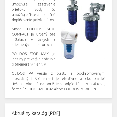
umožňuje zastavenie
prietoku vody čo
umožňuje čisté a bezpečné
doplňovanie polyfosfátov.
Model POLIDOS STOP
COMPACT je určený pre
inštalácie v úzkych a
stiesnených priestoroch.
POLIDOS STOP MAXI je
ideálny pre väčšie potrubia
o priemere ¾ " a 1". P
OLIDOS PP verzia z plastu s pochrómovanými
mosadznými šróbeniami je efektívne a ekonomické
riešenie vhodná na použitie s polyfosfátmi v prážkovej
forme (POLIDOS MEDIUM alebo POLIDOS POWDER)
Aktuálny katalóg [PDF]