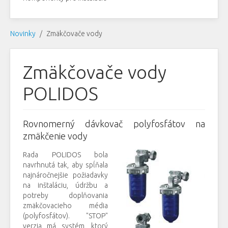
Novinky
Zmäkčovače vody
Zmäkčovače vody
POLIDOS
Rovnomerný dávkovač polyfosfátov na
zmäkčenie vody
Rada POLIDOS bola
navrhnutá tak, aby spĺňala
najnáročnejšie požiadavky
na inštaláciu, údržbu a
potreby doplňovania
zmäkčovacieho média
(polyfosfátov). "STOP"
verzia má systém, ktorý